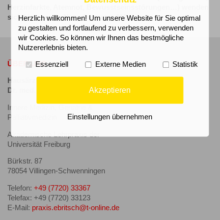
Herzinfarkte, Atemnot, Bewusstseinsstörungen…) wenden
sich bitte an die Notrufnummer 112
Herzlich willkommen! Um unsere Website für Sie optimal
zu gestalten und fortlaufend zu verbessern, verwenden
wir Cookies. So können wir Ihnen das bestmögliche
Nutzererlebnis bieten.
ÜBER UNS
Essenziell
Externe Medien
Statistik
Hausärztliche Praxis
Akzeptieren
Dr. med. Eckhard Britsch
Innere Medizin, Geriatrie &
Einstellungen übernehmen
Palliativmedizin
Akademische Lehrpraxis der
Universität Freiburg
Bürkstr. 87
78054 Villingen-Schwenningen
Telefon:
+49 (7720) 33367
Telefax: +49 (7720) 33123
E-Mail:
praxis.ebritsch@t-online.de