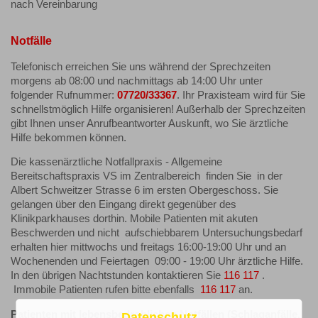
nach Vereinbarung
Notfälle
Telefonisch erreichen Sie uns während der Sprechzeiten
morgens ab 08:00 und nachmittags ab 14:00 Uhr unter
folgender Rufnummer:
07720/33367
. Ihr Praxisteam wird für Sie
schnellstmöglich Hilfe organisieren! Außerhalb der Sprechzeiten
gibt Ihnen unser Anrufbeantworter Auskunft, wo Sie ärztliche
Hilfe bekommen können.
Die kassenärztliche Notfallpraxis - Allgemeine
Bereitschaftspraxis VS im Zentralbereich finden Sie in der
Albert Schweitzer Strasse 6 im ersten Obergeschoss. Sie
gelangen über den Eingang direkt gegenüber des
Klinikparkhauses dorthin. Mobile Patienten mit akuten
Beschwerden und nicht aufschiebbarem Untersuchungsbedarf
erhalten hier mittwochs und freitags 16:00-19:00 Uhr und an
Wochenenden und Feiertagen 09:00 - 19:00 Uhr ärztliche Hilfe.
In den übrigen Nachtstunden kontaktieren Sie
116 117
.
Immobile Patienten rufen bitte ebenfalls
116 117
an.
Patienten mit lebensbedrohlichen Notfällen (Schlaganfälle,
Datenschutz