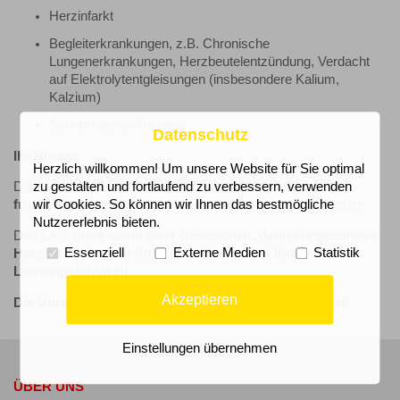
Herzinfarkt
Begleiterkrankungen, z.B. Chronische
Lungenerkrankungen, Herzbeutelentzündung, Verdacht
auf Elektrolytentgleisungen (insbesondere Kalium,
Kalzium)
Schrittmacher-Therapie
Datenschutz
Ihr Nutzen
Herzlich willkommen! Um unsere Website für Sie optimal
zu gestalten und fortlaufend zu verbessern, verwenden
Durch das EKG kann eine
bestehende Herzerkrankung
wir Cookies. So können wir Ihnen das bestmögliche
frühzeitig erkannt
und somit
rechtzeitig therapiert
werden.
Nutzererlebnis bieten.
Das EKG
dient somit Ihrer Gesundheit, denn ein gesundes
Essenziell
Externe Medien
Statistik
Herz ist wichtig für Ihr Wohlbefinden und Ihre
Leistungsfähigkeit.
Akzeptieren
Die Untersuchung ist vollkommen nebenwirkungsfrei!
Einstellungen übernehmen
ÜBER UNS