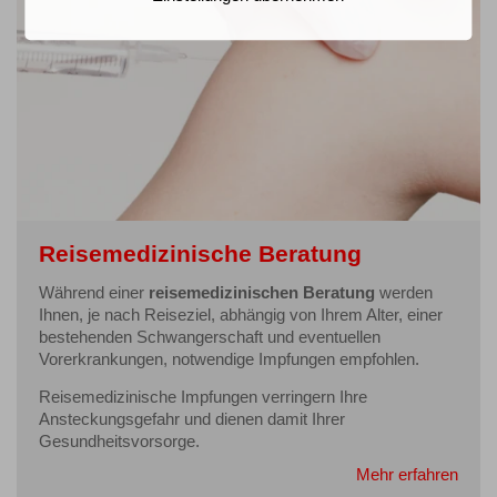
Reisemedizinische Beratung
Während einer
reisemedizinischen Beratung
werden
Ihnen, je nach Reiseziel, abhängig von Ihrem Alter, einer
bestehenden Schwangerschaft und eventuellen
Vorerkrankungen, notwendige Impfungen empfohlen.
Reisemedizinische Impfungen verringern Ihre
Ansteckungsgefahr und dienen damit Ihrer
Gesundheitsvorsorge.
Mehr erfahren